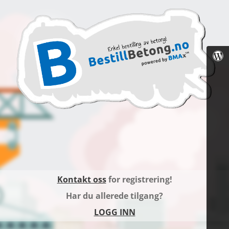
Kontakt oss
for registrering!
Har du allerede tilgang?
LOGG INN